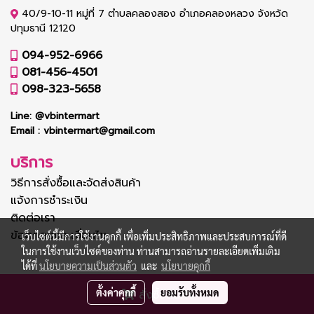
40/9-10-11 หมู่ที่ 7 ตำบลคลองสอง อำเภอคลองหลวง จังหวัด
ปทุมธานี 12120
094-952-6966
081-456-4501
098-323-5658
Line:
@vbintermart
Email :
vbintermart@gmail.com
บริการ
วิธีการสั่งซื้อและจัดส่งสินค้า
แจ้งการชำระเงิน
ติดต่อเรา
ข้อตกลงและเงื่อนไข
เว็บไซต์นี้มีการใช้งานคุกกี้ เพื่อเพิ่มประสิทธิภาพและประสบการณ์ที่ดี
ในการใช้งานเว็บไซต์ของท่าน ท่านสามารถอ่านรายละเอียดเพิ่มเติม
ได้ที่
นโยบายความเป็นส่วนตัว
และ
นโยบายคุกกี้
© Copyright vbintermart.com 2022 All Rights Reserved.
ตั้งค่าคุกกี้
ยอมรับทั้งหมด
สั่งซื้อสินค้า
Powered by
MakeWebEasy.com