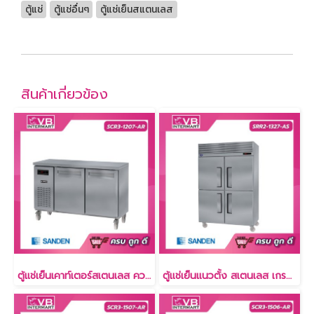
ตู้แช่
ตู้แช่อื่นๆ
ตู้แช่เย็นสแตนเลส
สินค้าเกี่ยวข้อง
ตู้แช่เย็นเคาท์เตอร์สเตนเลส ความลึก 75 ซม. เกรด304 10.6 คิว [SCR3-1207-AR]
ตู้แช่เย็นแนวตั้ง สเตนเลส เกรด304 29.7 คิว [SRR3-1327-Ai]