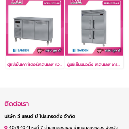
ตู้แช่เย็นเคาท์เตอร์สเตนเลส ความลึก 75 ซม. เกรด304 10.6 คิว [SCR3-1207-AR]
ตู้แช่เย็นแนวตั้ง สเตนเลส เกรด304 29.7 คิว [SRR3-1327-Ai]
ติดต่อเรา
บริษัท วี แอนด์ บี โปรเทรดดิ้ง จำกัด
40/9-10-11 หมู่ที่ 7 ตำบลคลองสอง อำเภอคลองหลวง จังหวัด