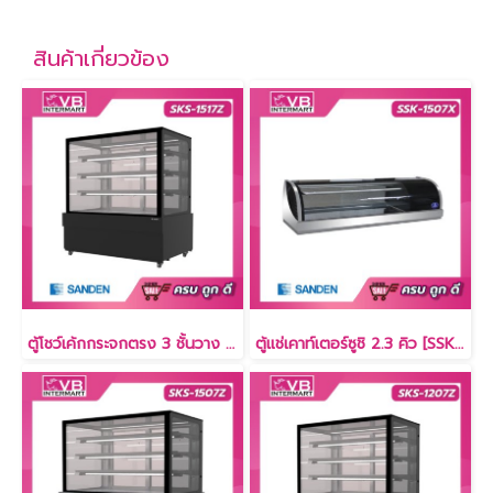
สินค้าเกี่ยวข้อง
ตู้โชว์เค้กกระจกตรง 3 ชั้นวาง Premium Plus 26.3 คิว สีดำ [SKS-1517Z]
ตู้แช่เคาท์เตอร์ซูชิ 2.3 คิว [SSK-1507X]