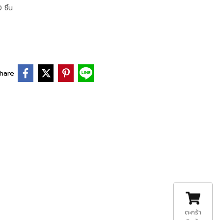
 ชิ้น
hare
ตะกร้า