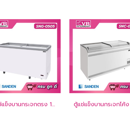
ตู้แช่แข็งบานกระจกตรง 17.6 คิว [SNG-0505]